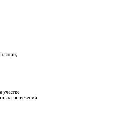
тиляции;
а участке
стных сооружений